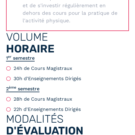
et de s'investir régulièrement en
dehors des cours pour la pratique de
l'activité physique.
VOLUME
HORAIRE
er
1
semestre
24h de Cours Magistraux
30h d'Enseignements Dirigés
ème
2
semestre
28h de Cours Magistraux
22h d'Enseignements Dirigés
MODALITÉS
D'ÉVALUATION