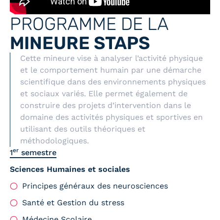
PROGRAMME DE LA
MINEURE STAPS
Cette mineure vise à analyser l’activité physique
et le comportement humain par une démarche
scientifique dans des environnements physiques
et sociaux variés. Elle permet également de
construire des projets d’intervention dans le
domaine des activités physiques et sportives en
utilisant des outils théoriques et
méthodologiques.
er
1
semestre
Sciences Humaines et sociales
Principes généraux des neurosciences
Santé et Gestion du stress
Médecine Scolaire