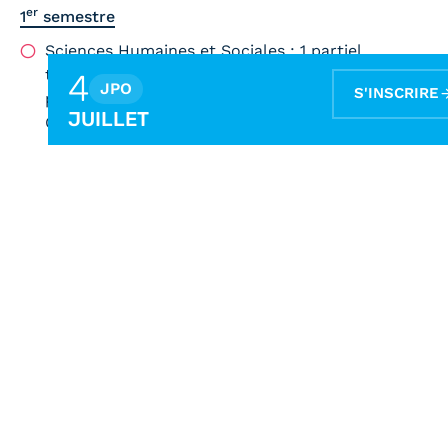
er
1
semestre
Sciences Humaines et Sociales : 1 partiel
terminal fin novembre sur l’ensemble du
4
JPO
S'INSCRIRE
programme (CM + ED) d’1h00 sous forme de
JUILLET
QCM
Activités Physiques et Santé : 1 partiel terminal
sur l’ensemble du programme (CM + ED) d’1h00
sous forme de QCM (75%) + 1 évaluation
pratique sur les activités physiques (25%)
ème
2
semestre
Sciences Biologiques du Sport : 1 partiel terminal
fin mars sur l’ensemble du programme (CM +
ED) d’1h00 sous forme de QCM
Activité Physiques et Santé : 1 partiel terminal
sur l’ensemble du programme (CM + ED) d’1h00
sous forme de QCM (50%) + 1 évaluation