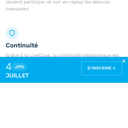
veulent participer et voir en replay les séances
manquées
Continuité
Grâce à la LiveClass, la continuité pédagogique est
assurée de manière optimale, tout au long de
4
JPO
S'INSCRIRE
l’année grâce à des classes virtuelles aux
JUILLET
fonctionnalités innovantes